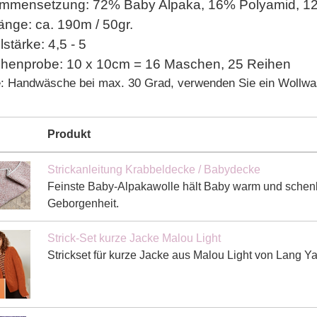
mmensetzung: 72% Baby Alpaka, 16% Polyamid, 12%
änge: ca. 190m / 50gr.
stärke: 4,5 - 5
henprobe: 10 x 10cm = 16 Maschen, 25 Reihen
e: Handwäsche bei max. 30 Grad, verwenden Sie ein Wollwa
Produkt
Strickanleitung Krabbeldecke / Babydecke
Feinste Baby-Alpakawolle hält Baby warm und schen
Geborgenheit.
Strick-Set kurze Jacke Malou Light
Strickset für kurze Jacke aus Malou Light von Lang Ya