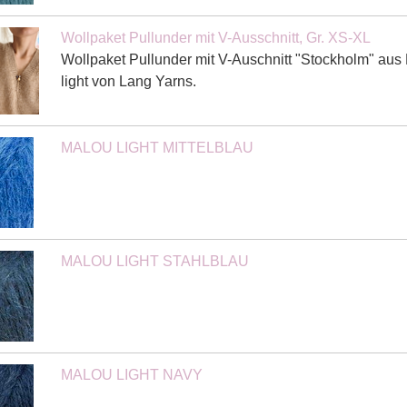
Wollpaket Pullunder mit V-Ausschnitt, Gr. XS-XL
Wollpaket Pullunder mit V-Auschnitt "Stockholm" aus
light von Lang Yarns.
MALOU LIGHT MITTELBLAU
MALOU LIGHT STAHLBLAU
MALOU LIGHT NAVY