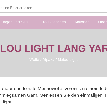
itungen und Sets
Projekttaschen
Aktionen
Über 
LOU LIGHT LANG YA
Wolle
Alpaka
Malou Light
ahaar und feinste Merinowolle, vereint zu einem fe
hmiegsamen Garn. Geniessen Sie den einmaligen Tra
 light.