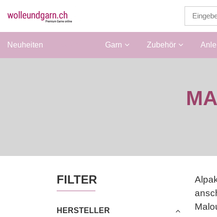
Neuheiten
Wolle
Garn
Zubehör
Anle
MA
FILTER
Alpak
ansc
Malou
HERSTELLER