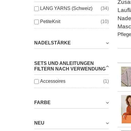
Zusa
LANG YARNS (Schweiz)
(34)
Laufl
Nadel
PetiteKnit
(10)
Masc
Pfleg
NADELSTÄRKE
SETS UND ANLEITUNGEN
FILTERN NACH VERWENDUNG
Accessoires
(1)
FARBE
NEU