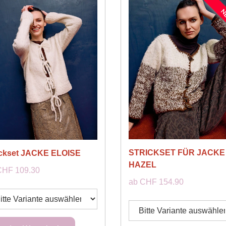
N
STRICKSET FÜR JACKE
ickset JACKE ELOISE
HAZEL
CHF 109.30
ab CHF 154.90