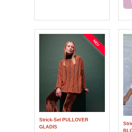
NEU
Strick-Set PULLOVER
Str
GLADIS
BL