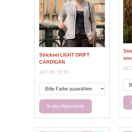
Str
Strickset LIGHT DRIFT
von
CARDIGAN
ab 
ab CHF 55.50