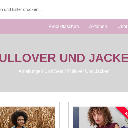
itungen und Sets
Projekttaschen
Aktionen
Über 
ULLOVER UND JACK
Anleitungen Und Sets
Pullover Und Jacken
N