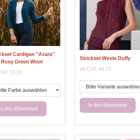
ickset Cardigan "Azara"
Strickset Weste Duffy
 Rosy Green Wool
ab CHF 40.70
CHF 72.20