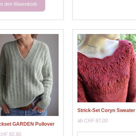
Strick-Set Coryn Sweater
ab CHF 87.00
ickset GARDEN Pullover
CHF 82.90