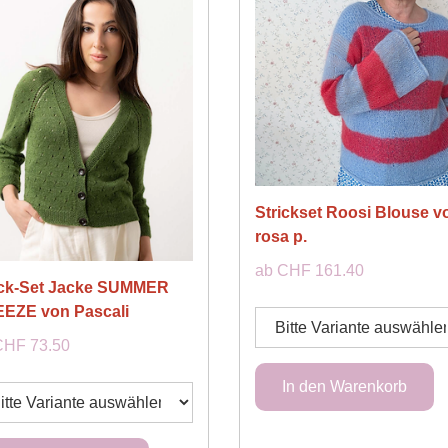
Strickset Roosi Blouse v
rosa p.
ab CHF 161.40
ick-Set Jacke SUMMER
EZE von Pascali
CHF 73.50