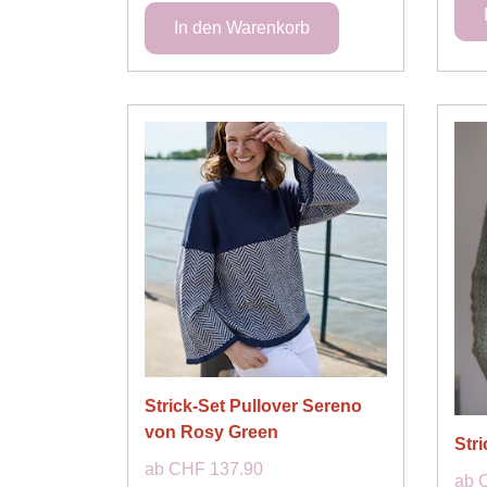
Strick-Set Pullover Sereno
von Rosy Green
Str
ab CHF 137.90
ab 