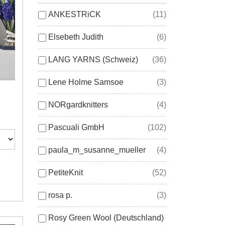
ANKESTRiCK
(11)
Elsebeth Judith
(6)
LANG YARNS (Schweiz)
(36)
Lene Holme Samsoe
(3)
NORgardknitters
(4)
Pascuali GmbH
(102)
paula_m_susanne_mueller
(4)
PetiteKnit
(52)
rosa p.
(3)
Rosy Green Wool (Deutschland)