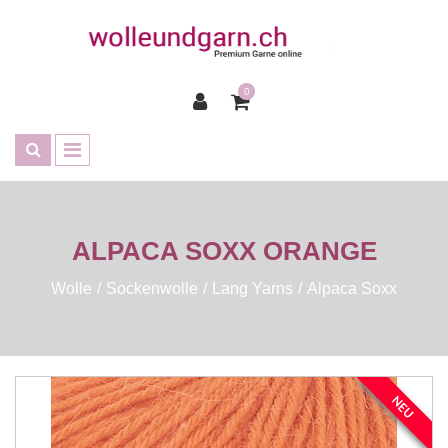
0
ALPACA SOXX ORANGE
Wolle
Sockenwolle
Lang Yarns
Alpaca Soxx
NEU