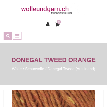
0
DONEGAL TWEED ORANGE
Wolle
Schurwolle
Donegal Tweed (aus Irland)