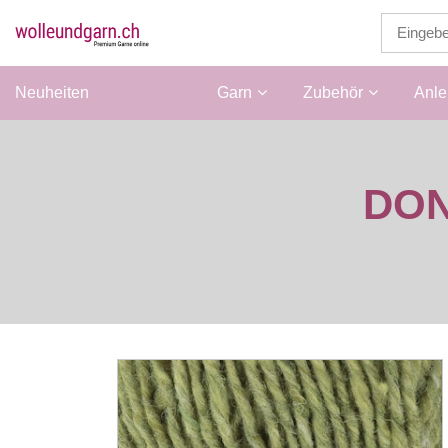
Neuheiten
Wolle
Garn
Zubehör
Anle
DON