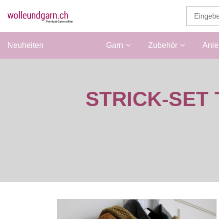
Neuheiten
Wolle
Garn
Zubehör
Anle
STRICK-SET