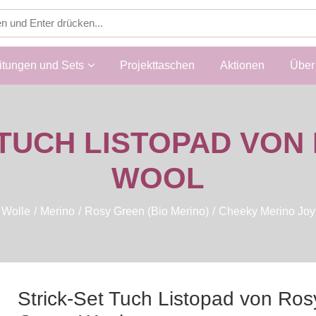
itungen und Sets
Projekttaschen
Aktionen
Über 
 TUCH LISTOPAD VON
WOOL
Wolle
Merino
Rosy Green (Bio Merino)
Cheeky Merino Joy
Strick-Set Tuch Listopad von Ros