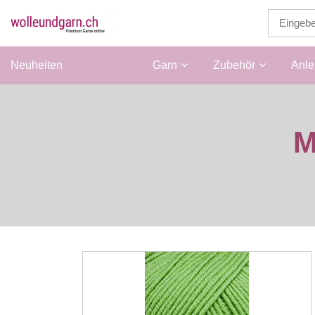
Neuheiten
Wolle
Garn
Zubehör
Anle
M