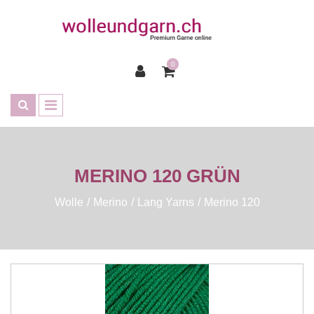
0
MERINO 120 GRÜN
Wolle
Merino
Lang Yarns
Merino 120