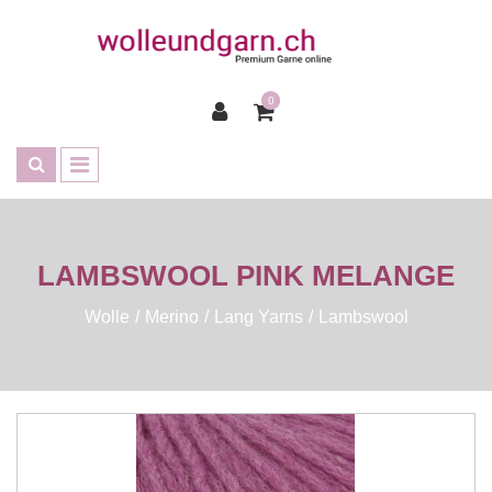
0
LAMBSWOOL PINK MELANGE
Wolle
Merino
Lang Yarns
Lambswool