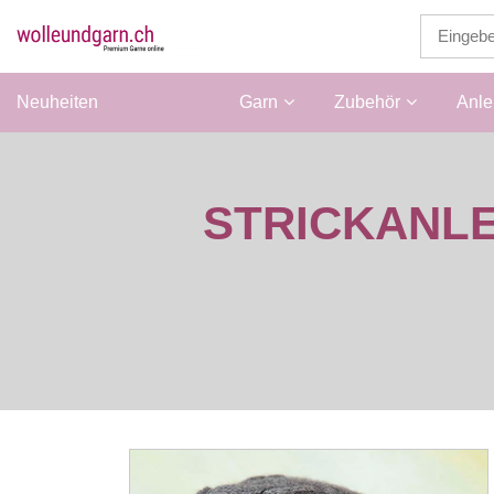
Neuheiten
Wolle
Garn
Zubehör
Anle
STRICKANL