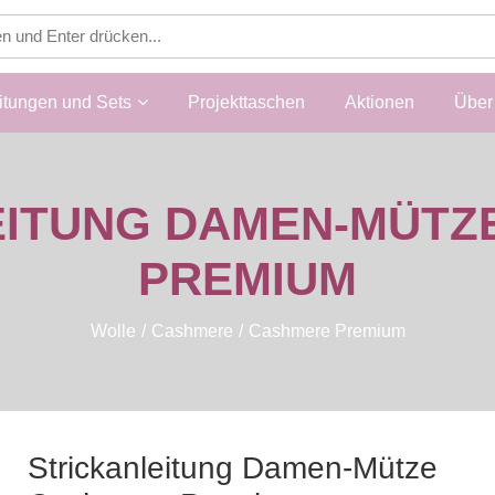
itungen und Sets
Projekttaschen
Aktionen
Über 
EITUNG DAMEN-MÜTZ
PREMIUM
Wolle
Cashmere
Cashmere Premium
Strickanleitung Damen-Mütze