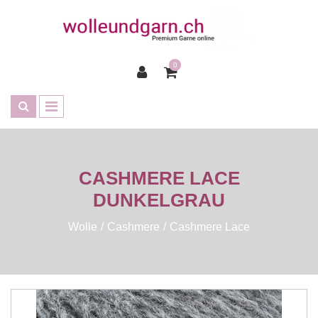
0
CASHMERE LACE
DUNKELGRAU
Wolle
Cashmere
Cashmere Lace