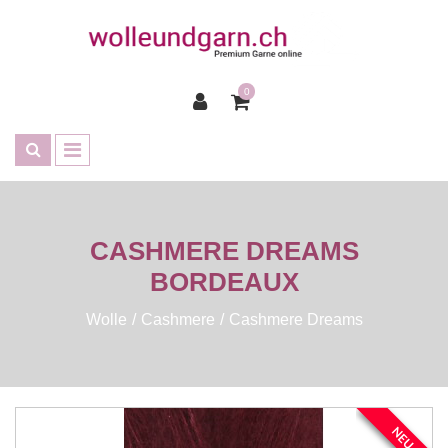
0
CASHMERE DREAMS
BORDEAUX
Wolle
Cashmere
Cashmere Dreams
NEU