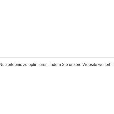
utzerlebnis zu optimieren. Indem Sie unsere Website weiterhin 
Software:
Rent-a-Shop.ch