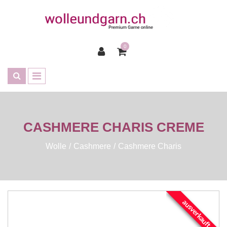
0
CASHMERE CHARIS CREME
Wolle
Cashmere
Cashmere Charis
ausverkauft