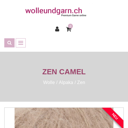
0
ZEN CAMEL
Wolle
Alpaka
Zen
NEU