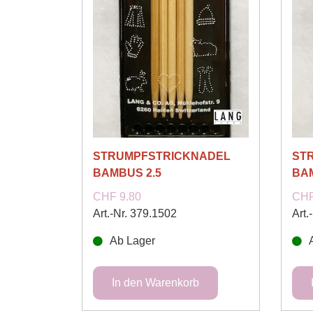
STRUMPFSTRICKNADEL
ST
BAMBUS 2.5
BA
CHF 9.80
CHF
Art.-Nr. 379.1502
Art.
Ab Lager