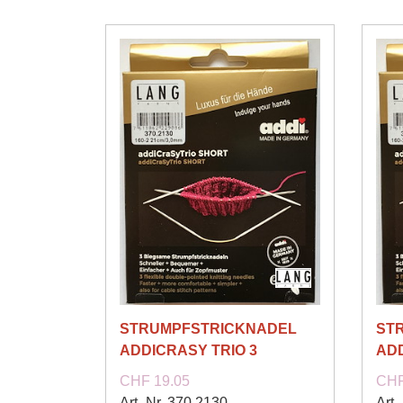
STRUMPFSTRICKNADEL
ST
ADDICRASY TRIO 3
ADD
CHF 19.05
CHF
Art.-Nr. 370.2130
Art.