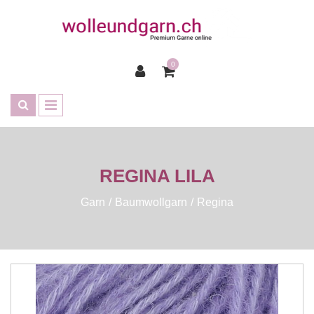
0
REGINA LILA
Garn
Baumwollgarn
Regina